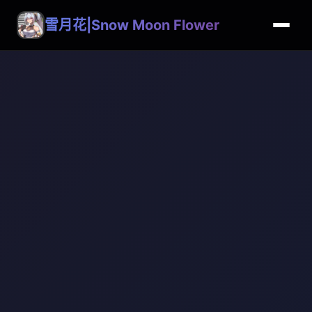
雪月花|Snow Moon Flower