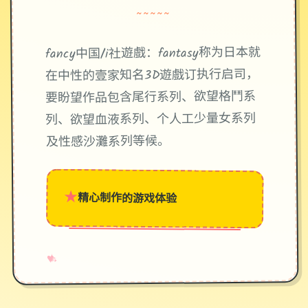
~~~~~
fancy中国/i社遊戲：fantasy称为日本就
在中性的壹家知名3D遊戲订执行启司，
要盼望作品包含尾行系列、欲望格鬥系
列、欲望血液系列、个人工少量女系列
及性感沙灘系列等候。
★
精心制作的游戏体验
→
✧
♥