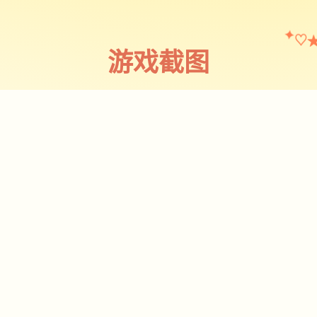
♡
✦
游戏截图
截图 1
♡
★
✧
♥