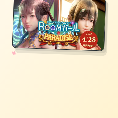
✧
♡
★
♥