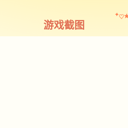
♡
✦
游戏截图
截图 1
♡
★
✧
♥