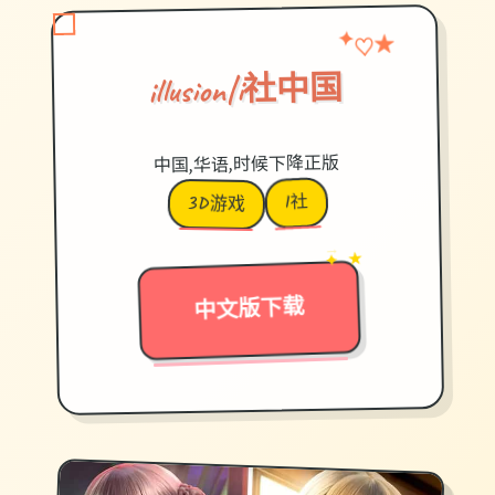
♡
★
✦
illusion|i社中国
中国,华语,时候下降正版
I社
3D游戏
→
✦ ★
中文版下载