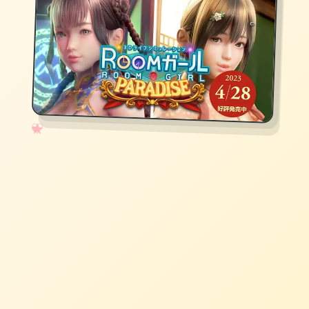
✧
♡
★
♥