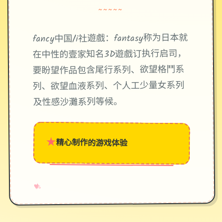
~~~~~
fancy中国/i社遊戲：fantasy称为日本就
在中性的壹家知名3D遊戲订执行启司，
要盼望作品包含尾行系列、欲望格鬥系
列、欲望血液系列、个人工少量女系列
及性感沙灘系列等候。
★
精心制作的游戏体验
→
✧
♥