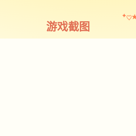
♡
✦
游戏截图
截图 1
♡
★
✧
♥