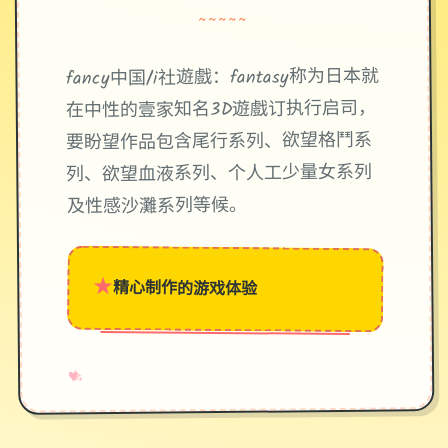
~~~~~
fancy中国/i社遊戲：fantasy称为日本就
在中性的壹家知名3D遊戲订执行启司，
要盼望作品包含尾行系列、欲望格鬥系
列、欲望血液系列、个人工少量女系列
及性感沙灘系列等候。
★
精心制作的游戏体验
→
✧
♥