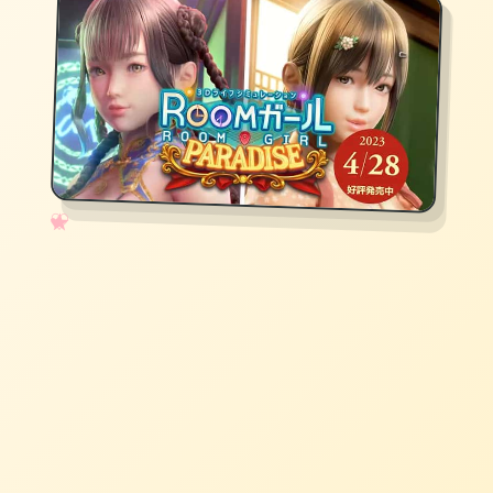
✧
♡
★
♥