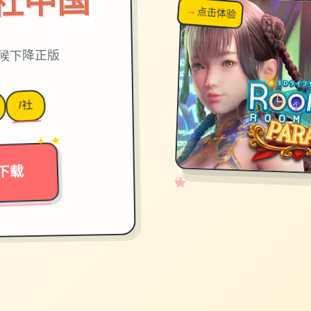
on|i社中国
→
↗
点击体验
超棒！
时候下降正版
I社
→
✦ ★
下载
✧
♡
★
♥