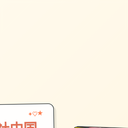
♡
★
✦