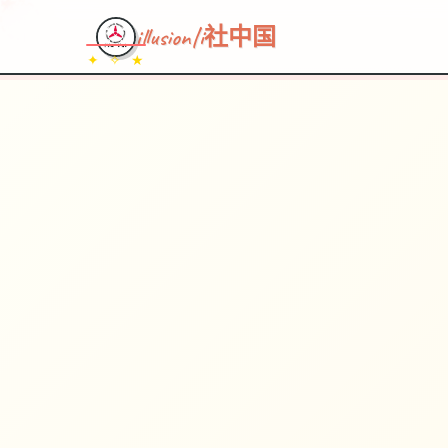
illusion|i社中国
✦ ✧ ★