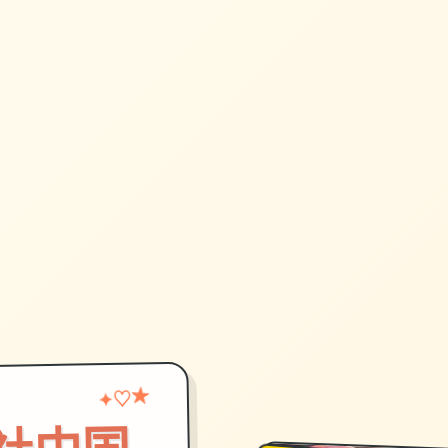
♡
★
✦