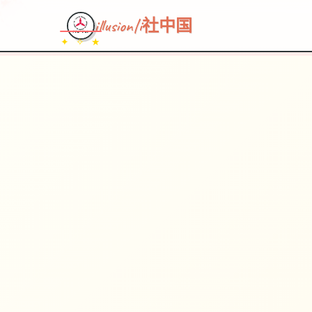
illusion|i社中国
✦ ✧ ★