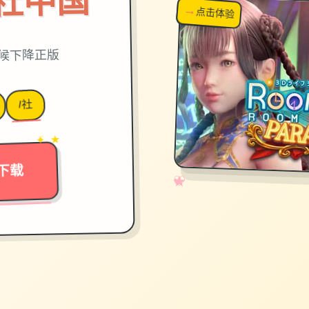
on|i社中国
→
↗
点击体验
超棒！
时候下降正版
I社
→
✦ ★
下载
✧
♡
★
♥