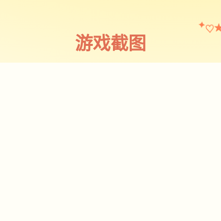
♡
✦
游戏截图
截图 1
♡
★
✧
♥