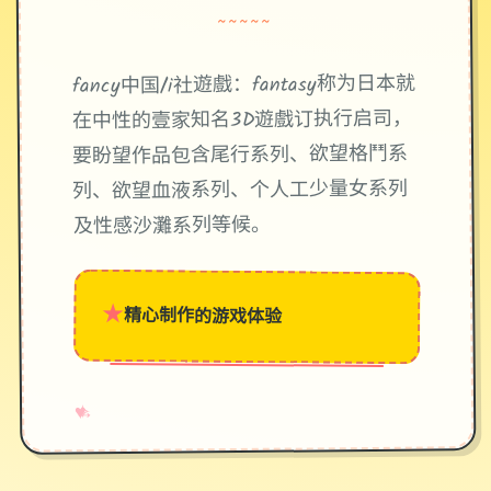
~~~~~
fancy中国/i社遊戲：fantasy称为日本就
在中性的壹家知名3D遊戲订执行启司，
要盼望作品包含尾行系列、欲望格鬥系
列、欲望血液系列、个人工少量女系列
及性感沙灘系列等候。
★
精心制作的游戏体验
→
✧
♥