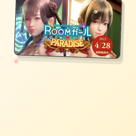
✧
♡
★
♥