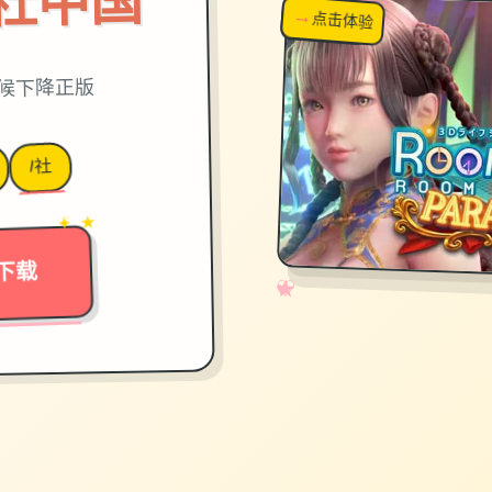
on|i社中国
→
↗
点击体验
超棒！
时候下降正版
I社
→
✦ ★
下载
✧
♡
★
♥