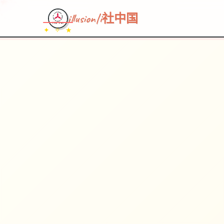
illusion|i社中国
✦ ✧ ★