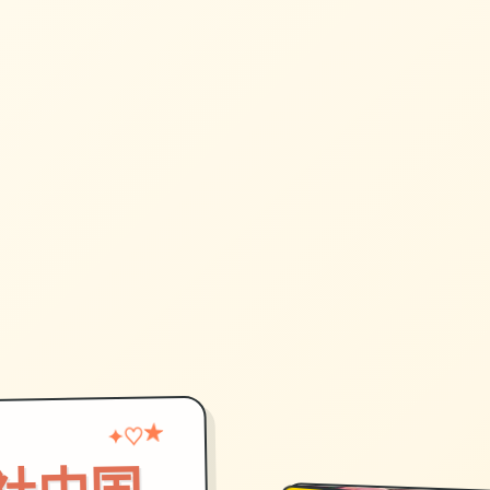
♡
★
✦