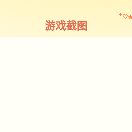
♡
✦
游戏截图
截图 1
♡
★
✧
♥