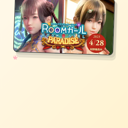
✧
♡
★
♥