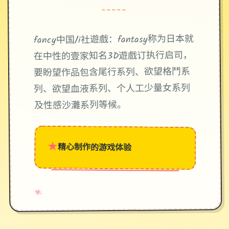
~~~~~
fancy中国/i社遊戲：fantasy称为日本就
在中性的壹家知名3D遊戲订执行启司，
要盼望作品包含尾行系列、欲望格鬥系
列、欲望血液系列、个人工少量女系列
及性感沙灘系列等候。
★
精心制作的游戏体验
→
✧
♥