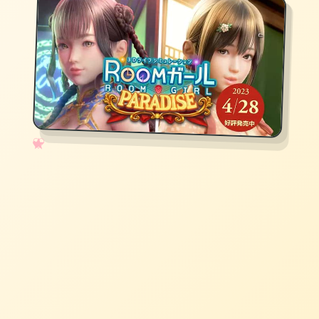
✧
♡
★
♥