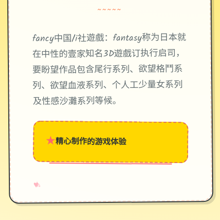
~~~~~
fancy中国/i社遊戲：fantasy称为日本就
在中性的壹家知名3D遊戲订执行启司，
要盼望作品包含尾行系列、欲望格鬥系
列、欲望血液系列、个人工少量女系列
及性感沙灘系列等候。
★
精心制作的游戏体验
→
✧
♥