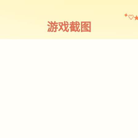
♡
✦
游戏截图
截图 1
♡
★
✧
♥