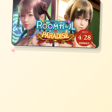
✧
♡
★
♥