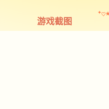
♡
✦
游戏截图
截图 1
♡
★
✧
♥