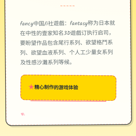
~~~~~
fancy中国/i社遊戲：fantasy称为日本就
在中性的壹家知名3D遊戲订执行启司，
要盼望作品包含尾行系列、欲望格鬥系
列、欲望血液系列、个人工少量女系列
及性感沙灘系列等候。
★
精心制作的游戏体验
→
✧
♥