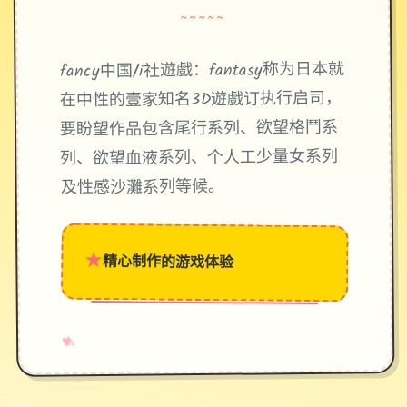
~~~~~
fancy中国/i社遊戲：fantasy称为日本就
在中性的壹家知名3D遊戲订执行启司，
要盼望作品包含尾行系列、欲望格鬥系
列、欲望血液系列、个人工少量女系列
及性感沙灘系列等候。
★
精心制作的游戏体验
→
✧
♥