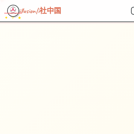
~~~
★
♡
✦
✧
♥
~
→
↗
illusion|i社中国
✦ ✧ ★