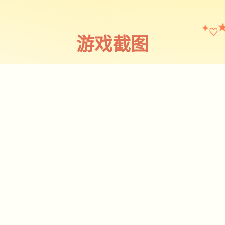
♡
✦
游戏截图
截图 1
♡
★
✧
♥