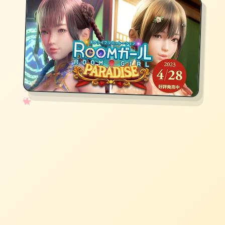
✧
♡
★
♥