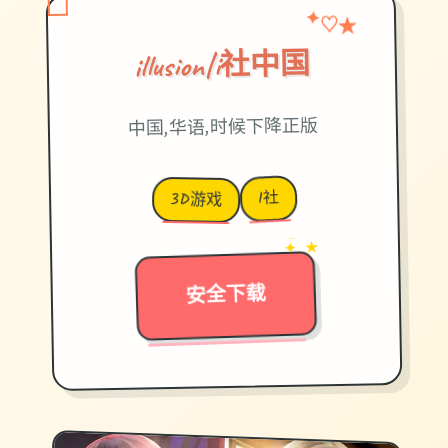
♡
★
✦
illusion|i社中国
中国,华语,时候下降正版
I社
3D游戏
→
✦ ★
安全下载