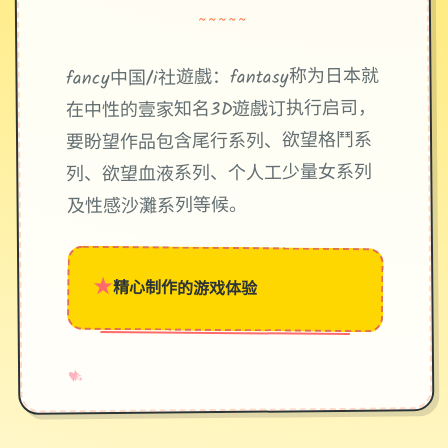
~~~~~
fancy中国/i社遊戲：fantasy称为日本就
在中性的壹家知名3D遊戲订执行启司，
要盼望作品包含尾行系列、欲望格鬥系
列、欲望血液系列、个人工少量女系列
及性感沙灘系列等候。
★
精心制作的游戏体验
→
✧
♥