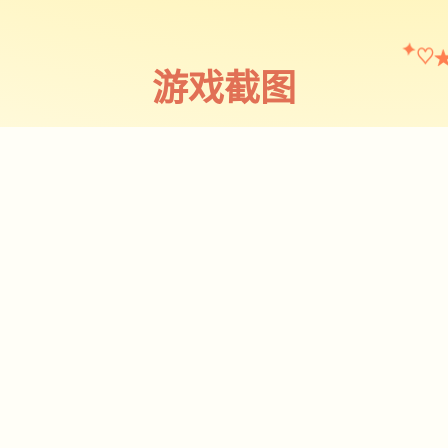
♡
✦
游戏截图
截图 1
♡
★
✧
♥