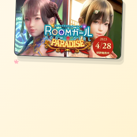
✧
♡
★
♥