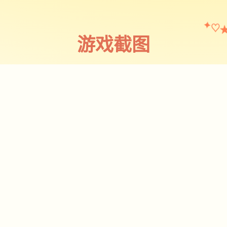
♡
✦
游戏截图
截图 1
♡
★
✧
♥