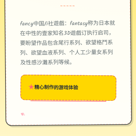
~~~~~
fancy中国/i社遊戲：fantasy称为日本就
在中性的壹家知名3D遊戲订执行启司，
要盼望作品包含尾行系列、欲望格鬥系
列、欲望血液系列、个人工少量女系列
及性感沙灘系列等候。
★
精心制作的游戏体验
→
✧
♥