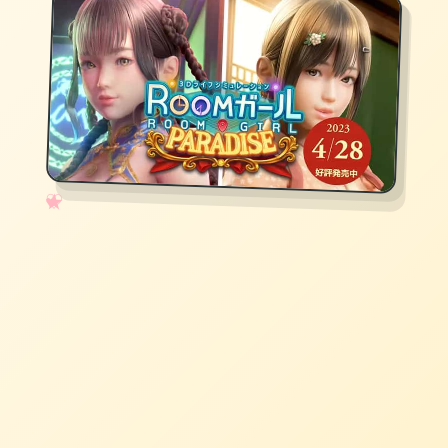
✧
♡
★
♥