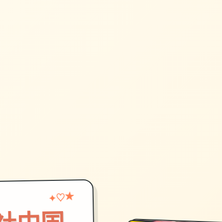
♡
★
✦