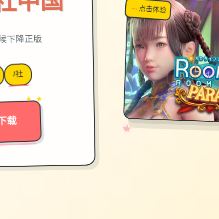
on|i社中国
→
↗
点击体验
超棒！
时候下降正版
I社
→
✦ ★
下载
✧
♡
★
♥