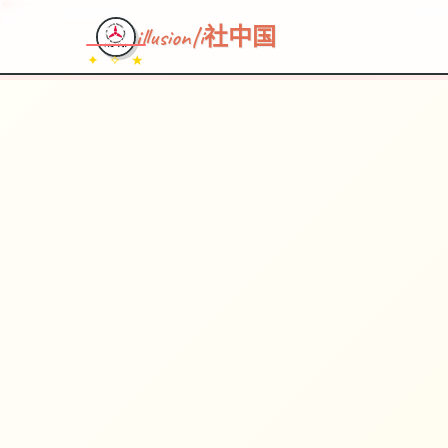
illusion|i社中国
✦ ✧ ★