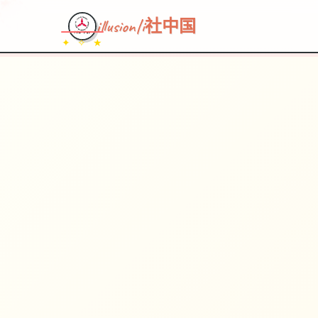
illusion|i社中国
✦ ✧ ★