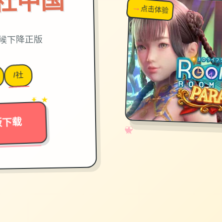
on|i社中国
→
↗
点击体验
超棒！
时候下降正版
I社
→
✦ ★
版下载
✧
♡
★
♥