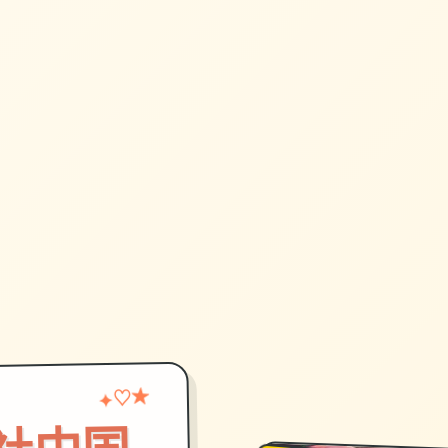
♡
★
✦