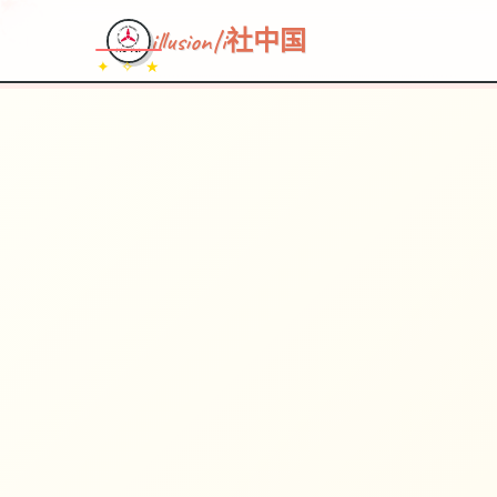
illusion|i社中国
✦ ✧ ★