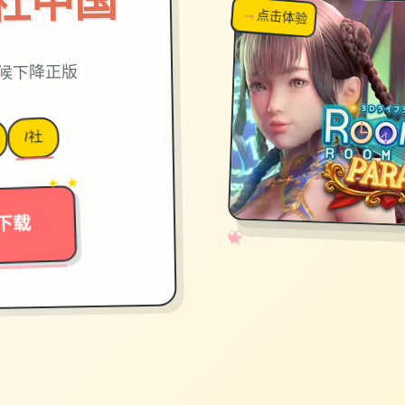
on|i社中国
→
↗
点击体验
超棒！
时候下降正版
I社
→
✦ ★
下载
✧
♡
★
♥