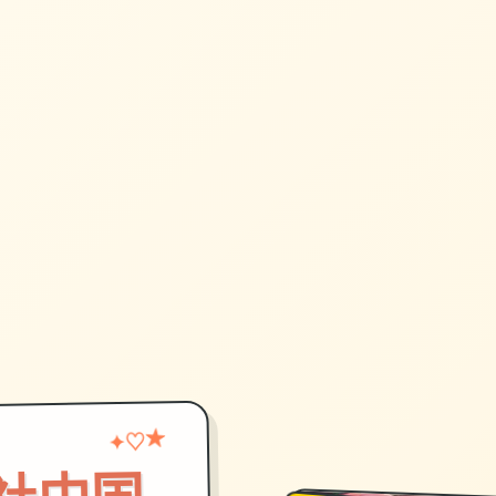
♡
★
✦