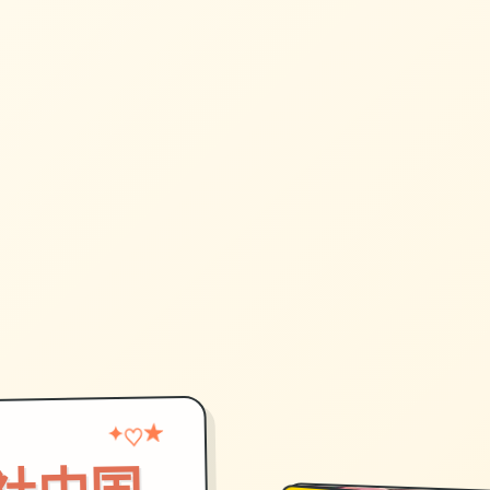
★
♡
✦