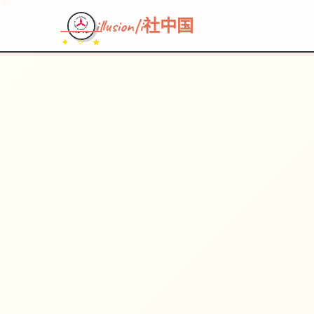
illusion|i社中国
✦ ✧ ★