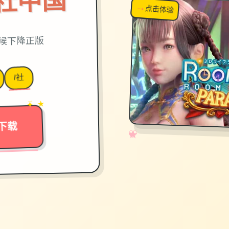
on|i社中国
→
↗
点击体验
超棒！
时候下降正版
I社
→
✦ ★
下载
✧
♡
★
♥