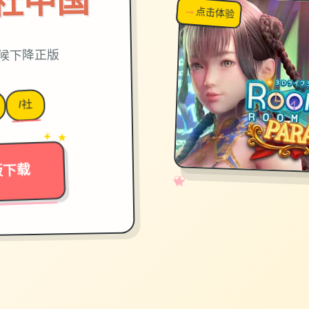
on|i社中国
→
↗
点击体验
超棒！
时候下降正版
I社
→
✦ ★
版下载
✧
♡
★
♥