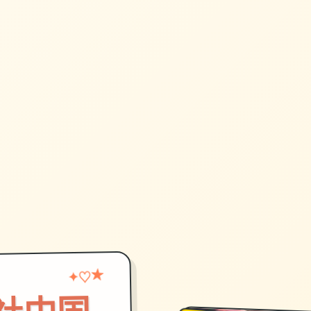
♡
★
✦