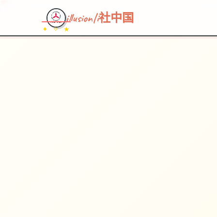
illusion|i社中国
✦ ✧ ★