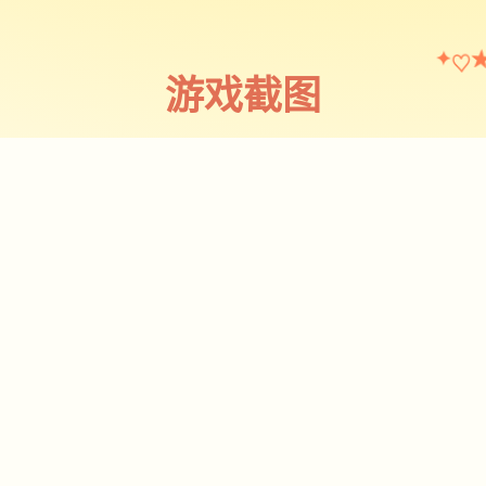
♡
✦
游戏截图
截图 1
♡
★
✧
♥