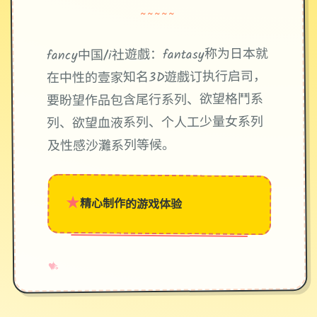
~~~~~
fancy中国/i社遊戲：fantasy称为日本就
在中性的壹家知名3D遊戲订执行启司，
要盼望作品包含尾行系列、欲望格鬥系
列、欲望血液系列、个人工少量女系列
及性感沙灘系列等候。
★
精心制作的游戏体验
→
✧
♥