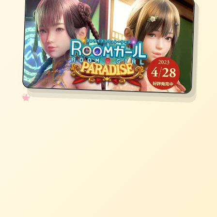
✧
♡
★
♥