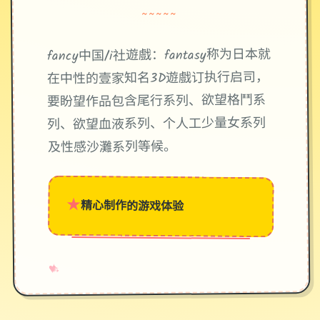
~~~~~
fancy中国/i社遊戲：fantasy称为日本就
在中性的壹家知名3D遊戲订执行启司，
要盼望作品包含尾行系列、欲望格鬥系
列、欲望血液系列、个人工少量女系列
及性感沙灘系列等候。
★
精心制作的游戏体验
→
✧
♥