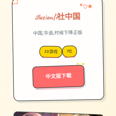
♡
★
✦
illusion|i社中国
中国,华语,时候下降正版
I社
3D游戏
→
✦ ★
中文版下载