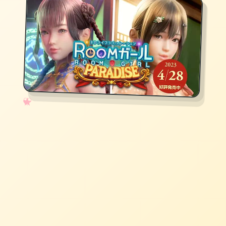
✧
♡
★
♥