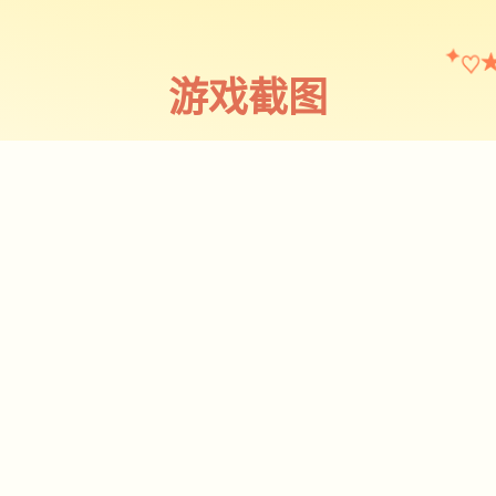
♡
✦
游戏截图
截图 1
♡
★
✧
♥