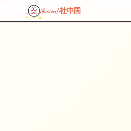
illusion|i社中国
✦ ✧ ★