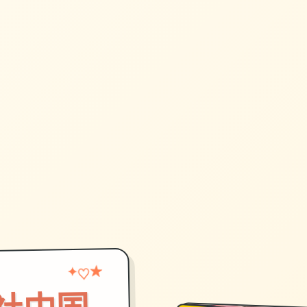
★
♡
✦