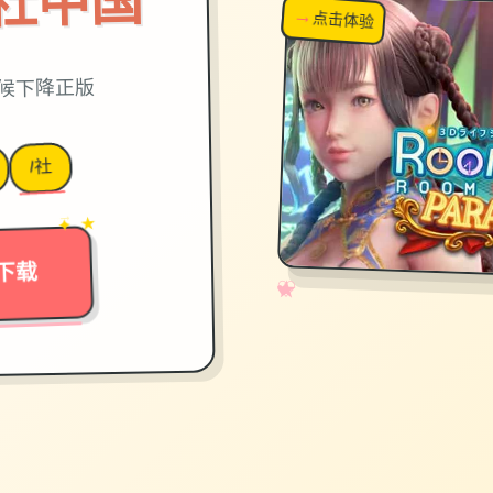
on|i社中国
→
↗
点击体验
超棒！
时候下降正版
I社
→
✦ ★
下载
✧
♡
★
♥