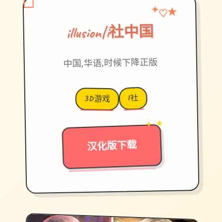
♡
★
✦
illusion|i社中国
中国,华语,时候下降正版
I社
3D游戏
→
✦ ★
汉化版下载