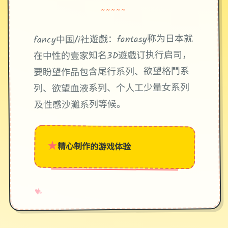
~~~~~
fancy中国/i社遊戲：fantasy称为日本就
在中性的壹家知名3D遊戲订执行启司，
要盼望作品包含尾行系列、欲望格鬥系
列、欲望血液系列、个人工少量女系列
及性感沙灘系列等候。
★
精心制作的游戏体验
→
✧
♥