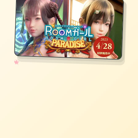
✧
♡
★
♥