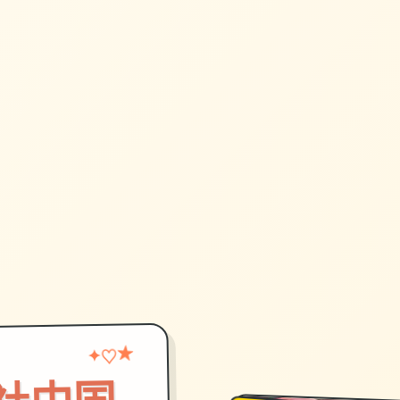
♡
★
✦