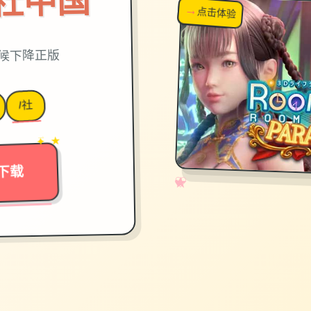
on|i社中国
→
↗
点击体验
超棒！
时候下降正版
I社
→
✦ ★
下载
✧
♡
★
♥