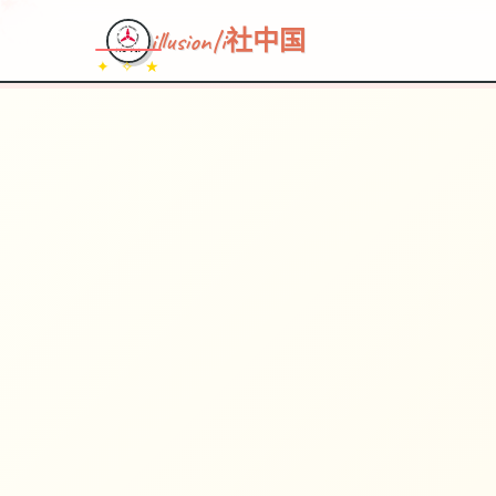
illusion|i社中国
✦ ✧ ★