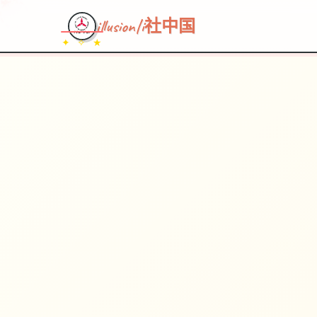
illusion|i社中国
✦ ✧ ★