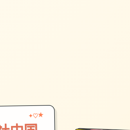
♡
★
✦