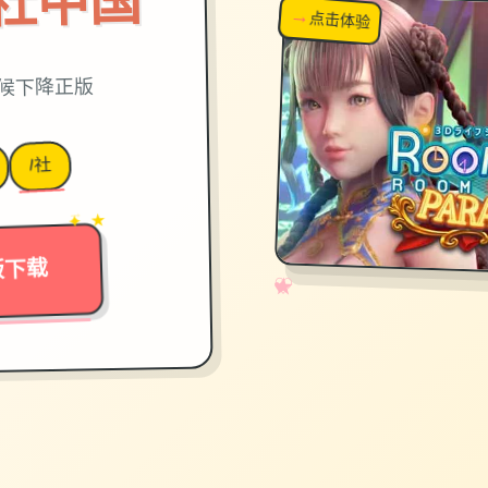
on|i社中国
→
↗
点击体验
超棒！
时候下降正版
I社
→
✦ ★
版下载
✧
♡
★
♥