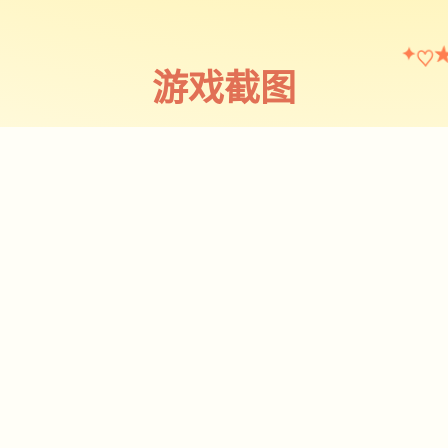
♡
✦
游戏截图
截图 1
♡
★
✧
♥