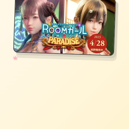
✧
♡
★
♥