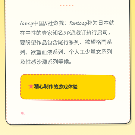
~~~~~
fancy中国/i社遊戲：fantasy称为日本就
在中性的壹家知名3D遊戲订执行启司，
要盼望作品包含尾行系列、欲望格鬥系
列、欲望血液系列、个人工少量女系列
及性感沙灘系列等候。
★
精心制作的游戏体验
→
✧
♥