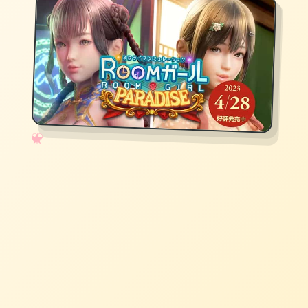
✧
♡
★
♥