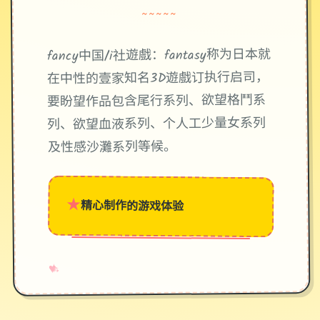
~~~~~
fancy中国/i社遊戲：fantasy称为日本就
在中性的壹家知名3D遊戲订执行启司，
要盼望作品包含尾行系列、欲望格鬥系
列、欲望血液系列、个人工少量女系列
及性感沙灘系列等候。
★
精心制作的游戏体验
→
✧
♥