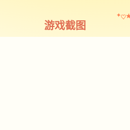
♡
✦
游戏截图
截图 1
♡
★
✧
♥