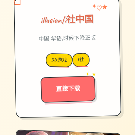
♡
✦
★
illusion|i社中国
中国,华语,时候下降正版
I社
3D游戏
→
✦ ★
直接下载