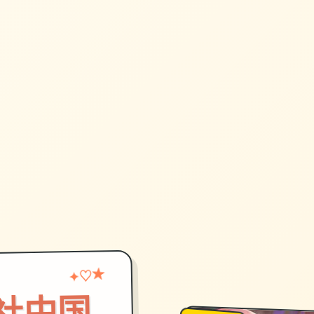
♡
★
✦
on|i社中国