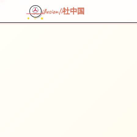
illusion|i社中国
✦ ✧ ★