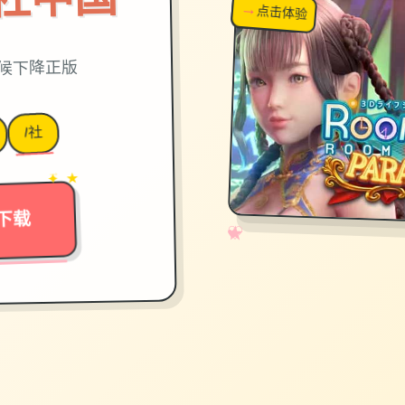
→
↗
点击体验
超棒！
时候下降正版
I社
→
✦ ★
下载
✧
♡
★
♥