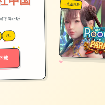
on|i社中国
→
↗
点击体验
超棒！
时候下降正版
I社
→
✦ ★
下载
✧
♡
★
♥