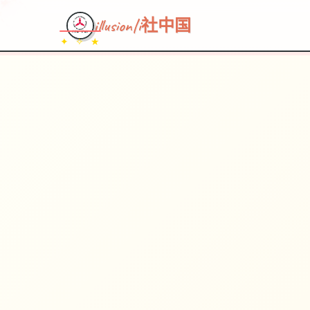
illusion|i社中国
✦ ✧ ★