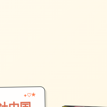
♡
★
✦