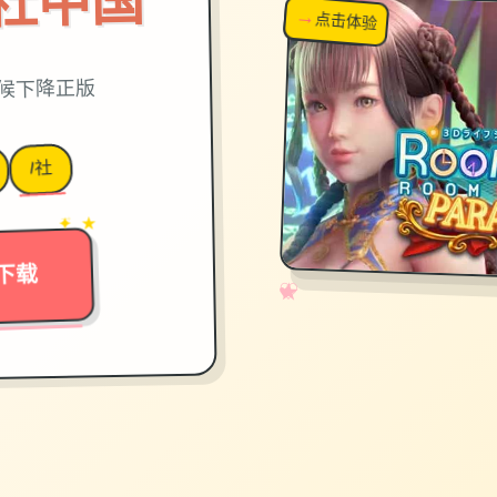
on|i社中国
→
↗
点击体验
超棒！
时候下降正版
I社
→
✦ ★
下载
✧
♡
★
♥