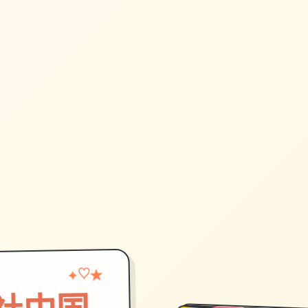
♡
★
✦