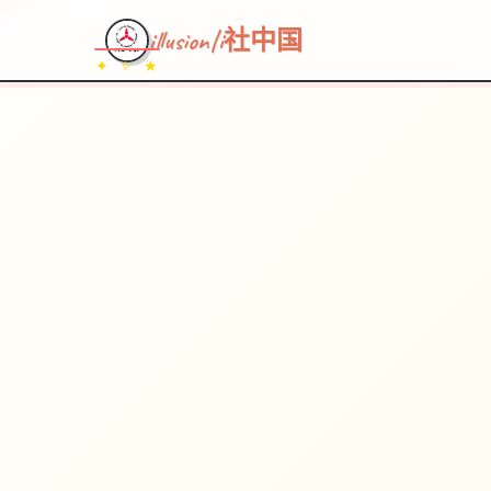
illusion|i社中国
✦ ✧ ★