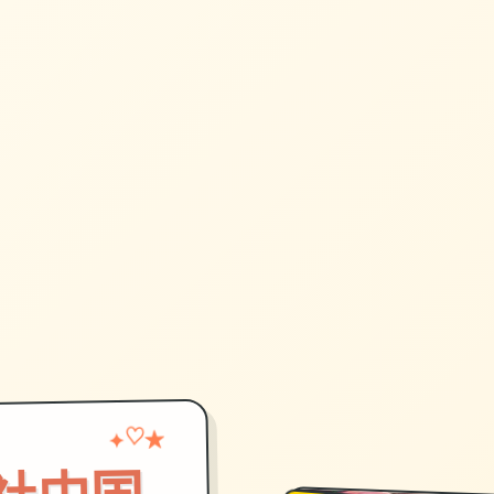
✦
♡
★