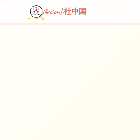
illusion|i社中国
✦ ✧ ★