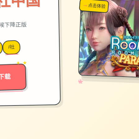
on|i社中国
→
↗
点击体验
超棒！
时候下降正版
I社
→
✦ ★
下载
✧
♡
★
♥