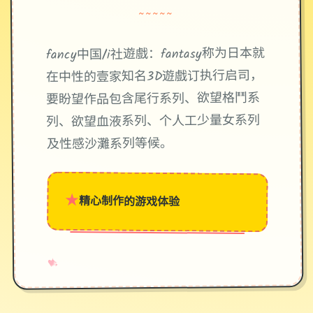
~~~~~
fancy中国/i社遊戲：fantasy称为日本就
在中性的壹家知名3D遊戲订执行启司，
要盼望作品包含尾行系列、欲望格鬥系
列、欲望血液系列、个人工少量女系列
及性感沙灘系列等候。
★
精心制作的游戏体验
→
✧
♥