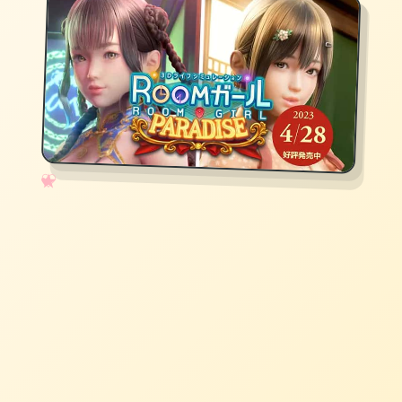
✧
♡
★
♥