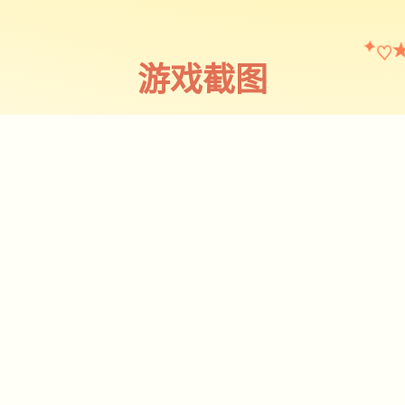
♡
✦
游戏截图
截图 1
♡
★
✧
♥