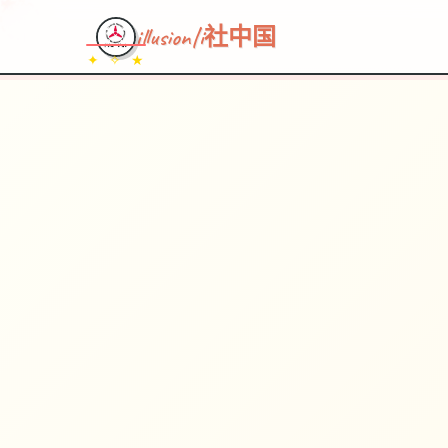
illusion|i社中国
✦ ✧ ★