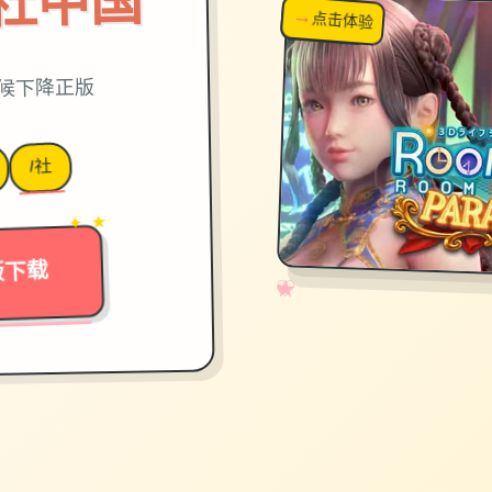
on|i社中国
→
↗
点击体验
超棒！
时候下降正版
I社
→
✦ ★
版下载
✧
♡
★
♥