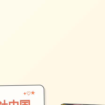
♡
★
✦