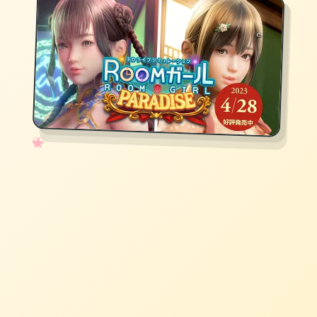
✧
♡
★
♥