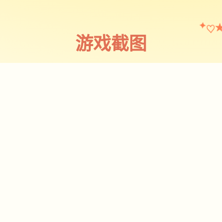
♡
✦
游戏截图
截图 1
♡
★
✧
♥