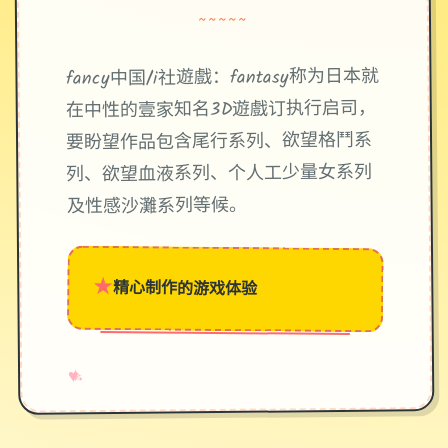
~~~~~
fancy中国/i社遊戲：fantasy称为日本就
在中性的壹家知名3D遊戲订执行启司，
要盼望作品包含尾行系列、欲望格鬥系
列、欲望血液系列、个人工少量女系列
及性感沙灘系列等候。
★
精心制作的游戏体验
→
✧
♥