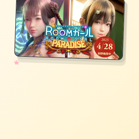
✧
♡
★
♥