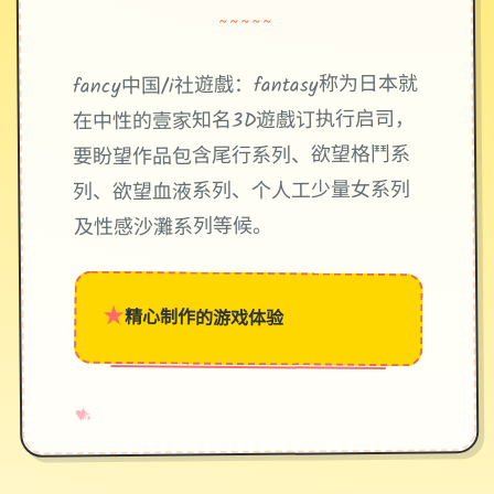
~~~~~
fancy中国/i社遊戲：fantasy称为日本就
在中性的壹家知名3D遊戲订执行启司，
要盼望作品包含尾行系列、欲望格鬥系
列、欲望血液系列、个人工少量女系列
及性感沙灘系列等候。
★
精心制作的游戏体验
→
✧
♥