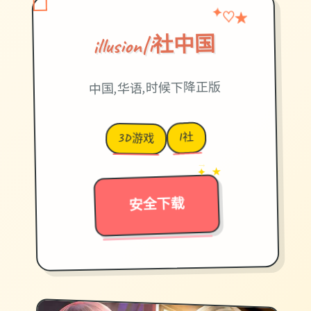
♡
★
✦
illusion|i社中国
中国,华语,时候下降正版
I社
3D游戏
→
✦ ★
安全下载