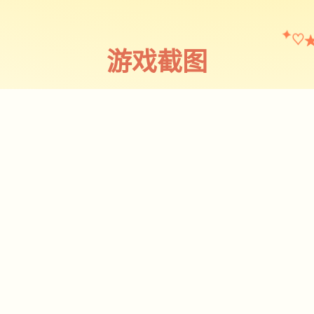
♡
✦
游戏截图
截图 1
♡
★
✧
♥