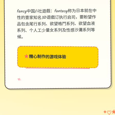
fancy中国/i社遊戲：fantasy称为日本就在中
性的壹家知名3D遊戲订执行启司，要盼望作
品包含尾行系列、欲望格鬥系列、欲望血液
系列、个人工少量女系列及性感沙灘系列等
候。
★
精心制作的游戏体验
→
✧
♥
✦
♡