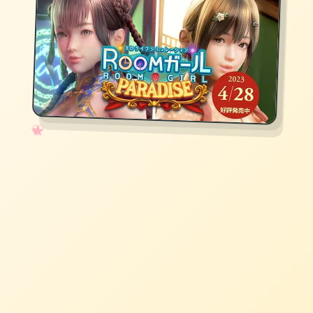
✧
♡
★
♥