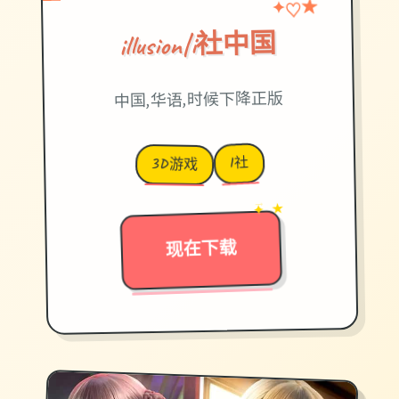
✦
♡
★
illusion|i社中国
中国,华语,时候下降正版
I社
3D游戏
→
✦ ★
现在下载