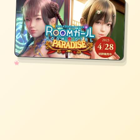
✧
♡
★
♥