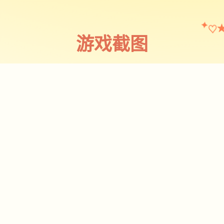
♡
✦
游戏截图
截图 1
♡
★
✧
♥