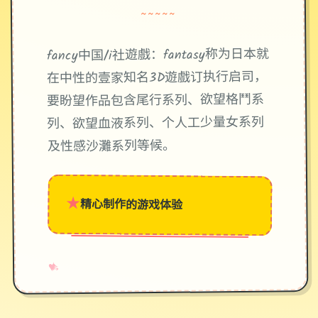
~~~~~
fancy中国/i社遊戲：fantasy称为日本就
在中性的壹家知名3D遊戲订执行启司，
要盼望作品包含尾行系列、欲望格鬥系
列、欲望血液系列、个人工少量女系列
及性感沙灘系列等候。
★
精心制作的游戏体验
→
✧
♥