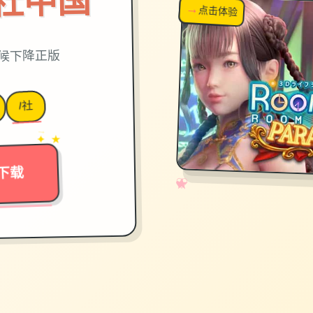
on|i社中国
→
↗
点击体验
超棒！
时候下降正版
I社
→
✦ ★
下载
✧
♡
★
♥