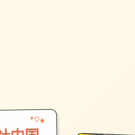
★
✦
♡