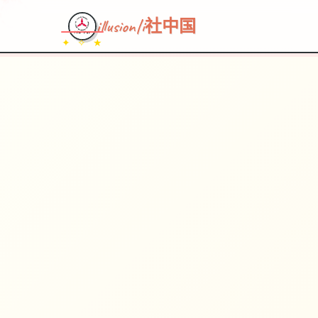
~~~
★
♡
✦
✧
♥
~
illusion|i社中国
✦ ✧ ★