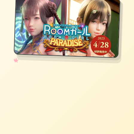
✧
♡
★
♥