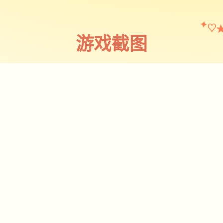
♡
✦
游戏截图
截图 1
♡
★
✧
♥