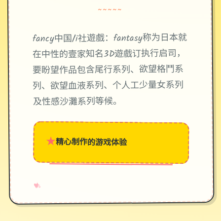
~~~~~
fancy中国/i社遊戲：fantasy称为日本就
在中性的壹家知名3D遊戲订执行启司，
要盼望作品包含尾行系列、欲望格鬥系
列、欲望血液系列、个人工少量女系列
及性感沙灘系列等候。
★
精心制作的游戏体验
→
✧
♥