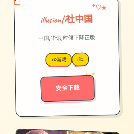
♡
★
✦
illusion|i社中国
中国,华语,时候下降正版
I社
3D游戏
→
✦ ★
安全下载