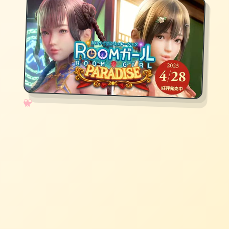
✧
♡
★
♥