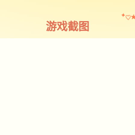
♡
✦
游戏截图
截图 1
♡
★
✧
♥