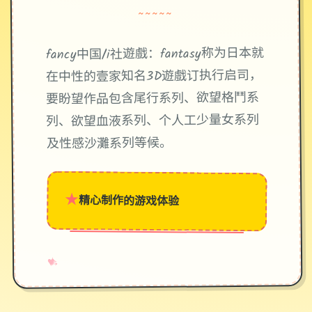
~~~~~
fancy中国/i社遊戲：fantasy称为日本就
在中性的壹家知名3D遊戲订执行启司，
要盼望作品包含尾行系列、欲望格鬥系
列、欲望血液系列、个人工少量女系列
及性感沙灘系列等候。
★
精心制作的游戏体验
→
✧
♥