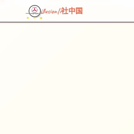
illusion|i社中国
✦ ✧ ★