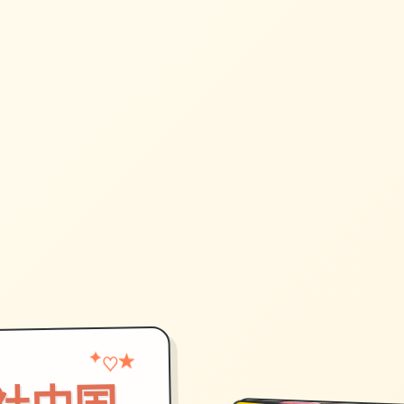
★
✦
♡