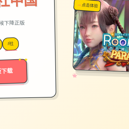
on|i社中国
→
↗
点击体验
超棒！
时候下降正版
I社
→
✦ ★
版下载
✧
♡
★
♥