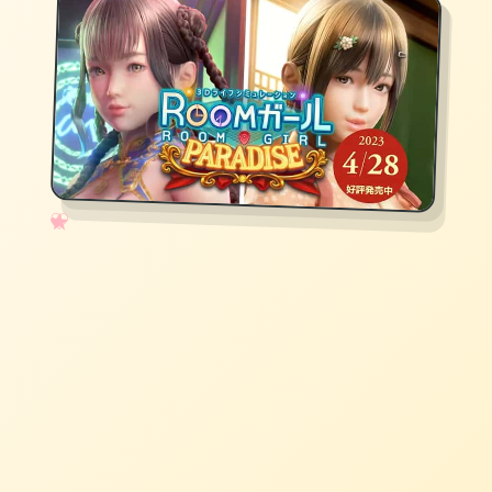
✧
♡
★
♥