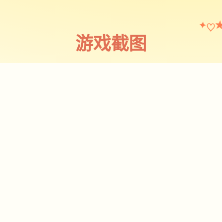
♡
✦
游戏截图
截图 1
♡
★
✧
♥