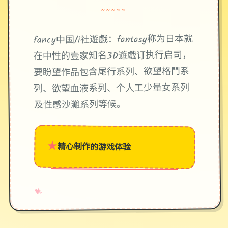
~~~~~
fancy中国/i社遊戲：fantasy称为日本就
在中性的壹家知名3D遊戲订执行启司，
要盼望作品包含尾行系列、欲望格鬥系
列、欲望血液系列、个人工少量女系列
及性感沙灘系列等候。
★
精心制作的游戏体验
→
✧
♥