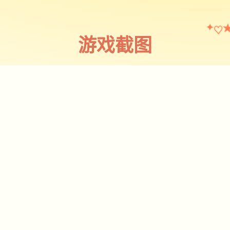
♡
✦
游戏截图
截图 1
♡
★
✧
♥