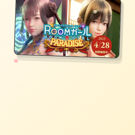
✧
♡
★
♥