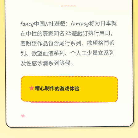
~~~~~
fancy中国/i社遊戲：fantasy称为日本就
在中性的壹家知名3D遊戲订执行启司，
要盼望作品包含尾行系列、欲望格鬥系
列、欲望血液系列、个人工少量女系列
及性感沙灘系列等候。
★
精心制作的游戏体验
→
✧
♥