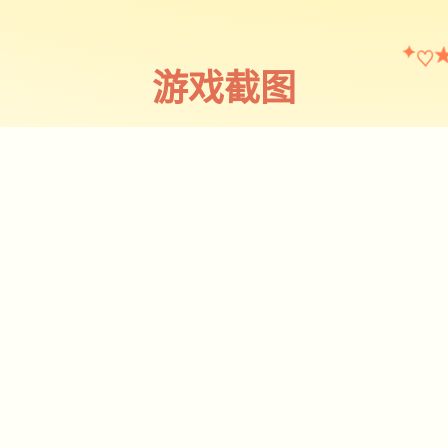
♡
✦
游戏截图
截图 1
♡
★
✧
♥