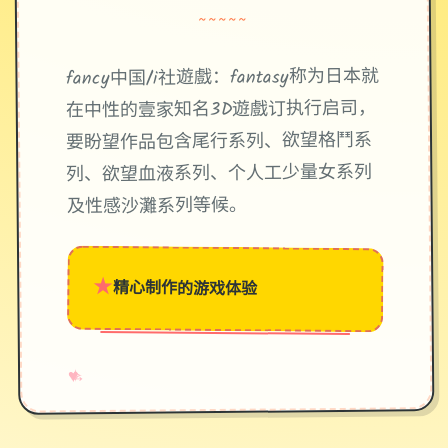
~~~~~
fancy中国/i社遊戲：fantasy称为日本就
在中性的壹家知名3D遊戲订执行启司，
要盼望作品包含尾行系列、欲望格鬥系
列、欲望血液系列、个人工少量女系列
及性感沙灘系列等候。
★
精心制作的游戏体验
→
✧
♥