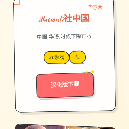
♡
✦
★
illusion|i社中国
中国,华语,时候下降正版
I社
3D游戏
→
✦ ★
汉化版下载