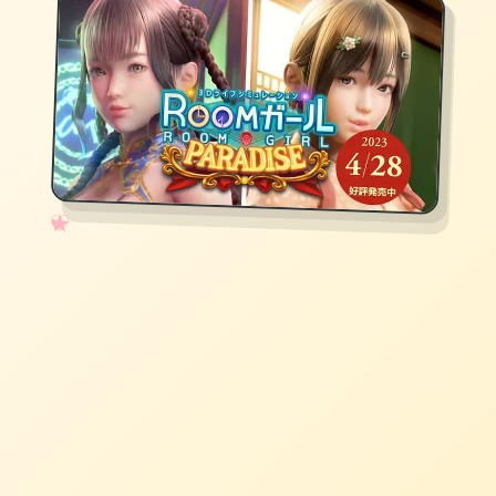
✧
♡
★
♥