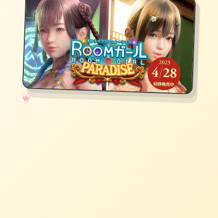
✧
♡
★
♥