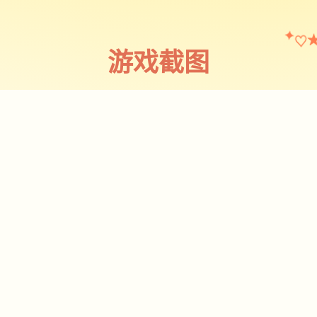
♡
✦
游戏截图
截图 1
♡
★
✧
♥