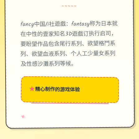
~~~~~
fancy中国/i社遊戲：fantasy称为日本就
在中性的壹家知名3D遊戲订执行启司，
要盼望作品包含尾行系列、欲望格鬥系
列、欲望血液系列、个人工少量女系列
及性感沙灘系列等候。
★
精心制作的游戏体验
→
✧
♥