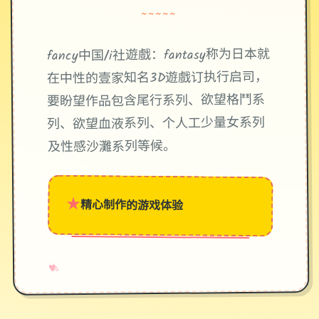
~~~~~
fancy中国/i社遊戲：fantasy称为日本就
在中性的壹家知名3D遊戲订执行启司，
要盼望作品包含尾行系列、欲望格鬥系
列、欲望血液系列、个人工少量女系列
及性感沙灘系列等候。
★
精心制作的游戏体验
→
✧
♥