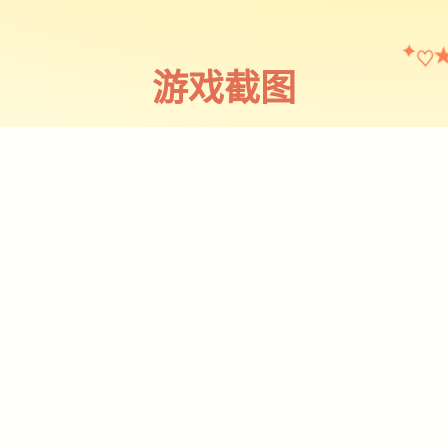
♡
✦
游戏截图
截图 1
♡
★
✧
♥