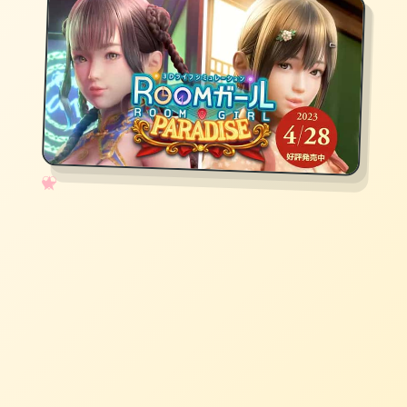
✧
♡
★
♥