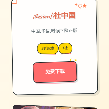
♡
★
✦
illusion|i社中国
中国,华语,时候下降正版
I社
3D游戏
→
✦ ★
免费下载