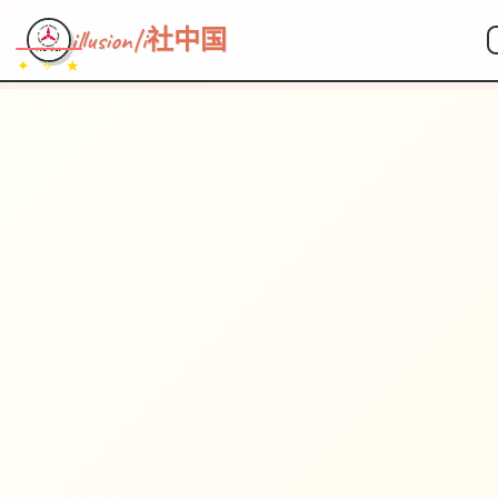
~~~
★
♡
✦
✧
♥
~
→
↗
illusion|i社中国
✦ ✧ ★