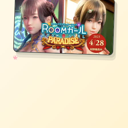
✧
♡
★
♥