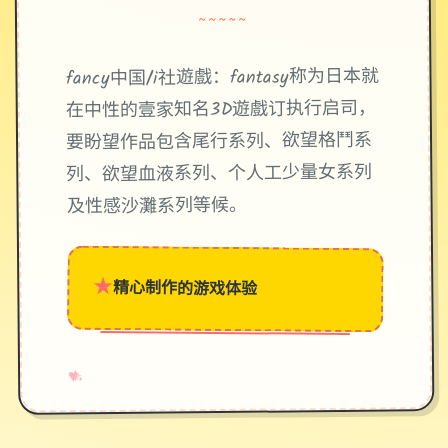
~~~~~
fancy中国/i社遊戲：fantasy称为日本就
在中性的壹家知名3D遊戲订执行启司，
要盼望作品包含尾行系列、欲望格鬥系
列、欲望血液系列、个人工少量女系列
及性感沙灘系列等候。
★
精心制作的游戏体验
→
✧
♥