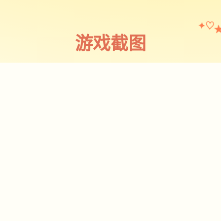
♡
✦
游戏截图
截图 1
♡
★
✧
♥