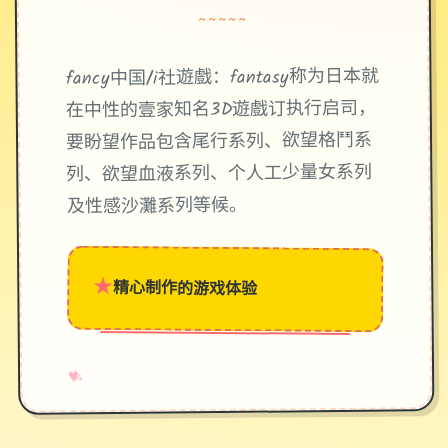
~~~~~
fancy中国/i社遊戲：fantasy称为日本就
在中性的壹家知名3D遊戲订执行启司，
要盼望作品包含尾行系列、欲望格鬥系
列、欲望血液系列、个人工少量女系列
及性感沙灘系列等候。
★
精心制作的游戏体验
→
✧
♥