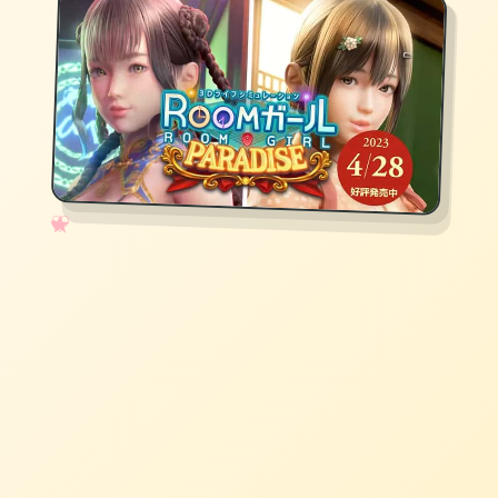
✧
♡
★
♥