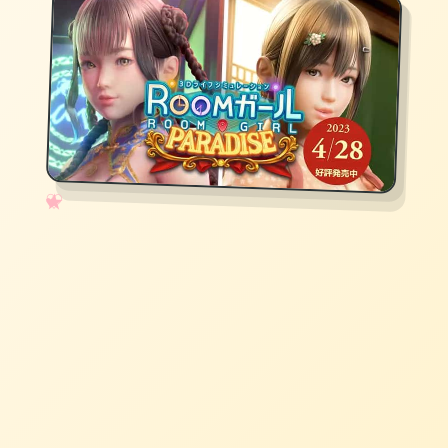
✧
♡
★
♥