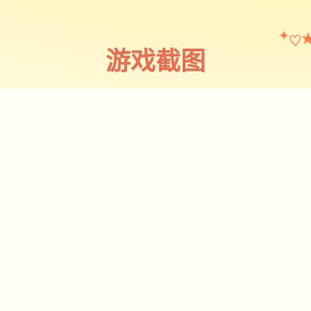
♡
✦
游戏截图
截图 1
♡
★
✧
♥