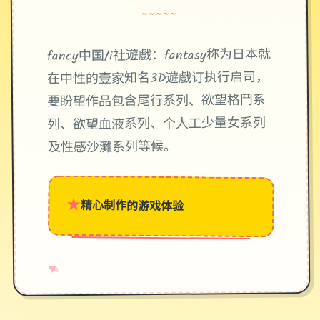
~~~~~
fancy中国/i社遊戲：fantasy称为日本就
在中性的壹家知名3D遊戲订执行启司，
要盼望作品包含尾行系列、欲望格鬥系
列、欲望血液系列、个人工少量女系列
及性感沙灘系列等候。
★
精心制作的游戏体验
→
✧
♥