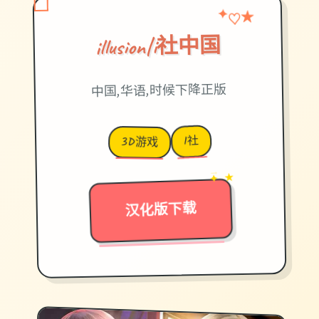
♡
✦
★
illusion|i社中国
中国,华语,时候下降正版
I社
3D游戏
→
✦ ★
汉化版下载