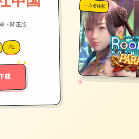
on|i社中国
→
↗
点击体验
超棒！
时候下降正版
I社
→
✦ ★
下载
✧
♡
★
♥