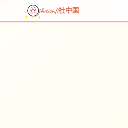
illusion|i社中国
✦ ✧ ★