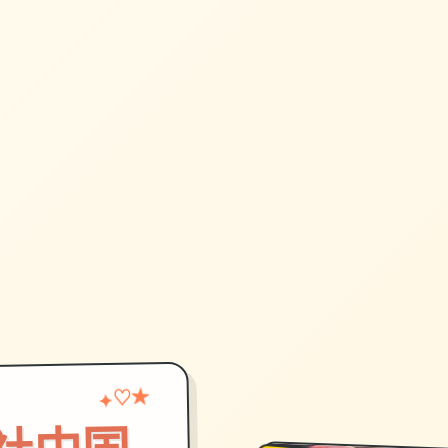
♡
★
✦